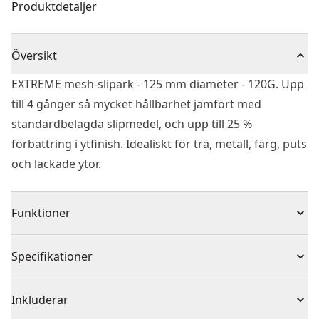
Produktdetaljer
Översikt
EXTREME mesh-slipark - 125 mm diameter - 120G. Upp
till 4 gånger så mycket hållbarhet jämfört med
standardbelagda slipmedel, och upp till 25 %
förbättring i ytfinish. Idealiskt för trä, metall, färg, puts
och lackade ytor.
Funktioner
Slipnät ger minst 4 gånger längre livslängd än
Specifikationer
traditionella slippapper.
Lättare val av slipnät eftersom de inte behöver passa
Produkttyp
Slipskiva
Inkluderar
något hålmönster.