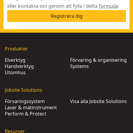
eller kontakta oss genom att fylla i detta
formulär
.
Registrera dig
Produkter
Elverktyg
Förvaring & organisering
Handverktyg
Systems
Utomhus
Jobsite Solutions
Förvaringssystem
Visa alla Jobsite Solutions
Laser & mätinstrument
Perform & Protect
Resurser