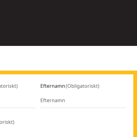
alternativ
al
tillgängliga
ti
toriskt
)
Efternamn
(
Obligatoriskt
)
oriskt
)