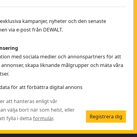
 få exklusiva kampanjer, nyheter och den senaste
en via e-post från DEWALT.
nsering
rmation med sociala medier och annonspartners för att
la annonser, skapa liknande målgrupper och mäta våra
ser.
data för att förbättra digital annons
r att hanteras enligt vår
kan välja bort när som helst, eller
Registrera dig
t fylla i detta
formulär
.