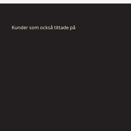
Kunder som också tittade på
DT3105-
DT31
QZ
QZ