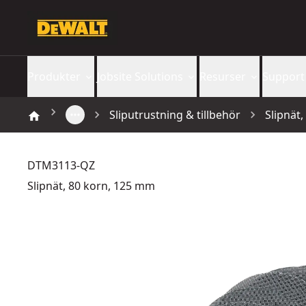
Produkter
Jobsite Solutions
Resurser
Support
Sliputrustning & tillbehör
Slipnät
DTM3113-QZ
Slipnät, 80 korn, 125 mm