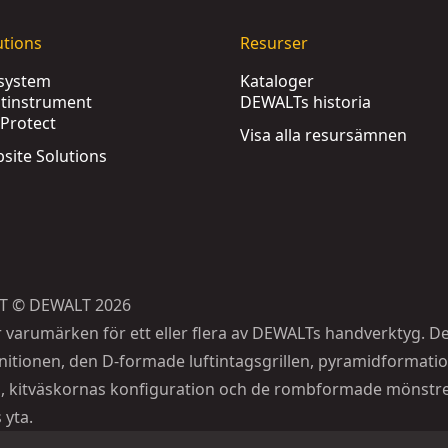
utions
Resurser
ssystem
Kataloger
tinstrument
DEWALTs historia
Protect
Visa alla resursämnen
obsite Solutions
T © DEWALT 2026
r varumärken för ett eller flera av DEWALTs handverktyg. D
itionen, den D-formade luftintagsgrillen, pyramidformati
, kitväskornas konfiguration och de rombformade mönstr
 yta.