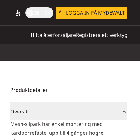
accessible
language
SE | SV
LOGGA IN PÅ MYDEWALT
Hitta återförsäljare
Registrera ett verktyg
Produktdetaljer
Översikt
Mesh-slipark har enkel montering med
kardborrefäste, upp till 4 gånger högre