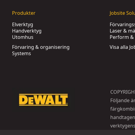
Produkter
Jobsite Sol
Elverktyg
Förvaring
Handverktyg
Laser & mä
Utomhus
Perform & 
Förvaring & organisering
Visa alla J
Systems
COPYRIGH
Följande ä
färgkombin
handtagen
verktygens