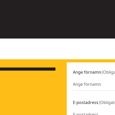
nativ
alternativ
ängliga
tillgängliga
Ange förnamn
(
Obliga
E-postadress
(
Obligat