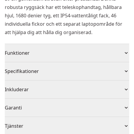
robusta ryggsäck har ett teleskophandtag, hållbara
hjul, 1680 denier tyg, ett IP54-vattentåligt fack, 46
individuella fickor och ett separat laptopområde för
att hjälpa dig att hålla dig organiserad.
Funktioner
Tåla Tuffa Förhållanden - Skydda värdesaker med ett
Specifikationer
IP54-vattentåligt fack och en vattentät bas
konstruerad med hållbara material.
Produkttyp
Ryggsäckar
Inkluderar
Ytterligare Förvaring - Hitta nödvändigheter snabbt
med en dedikerad tejpklämma, metallkarbinhake och
1 x DW x Mclaren Ryggsäck med handtag och hjul
Antal bitar
1
Garanti
daisy chain.
Maximal Lastkapacitet: 25 kg
Ingen garanti
Maximal Volym: 28.7 liter
Färg
Black
Tjänster
Mått: 35 x 24 x 54 cm