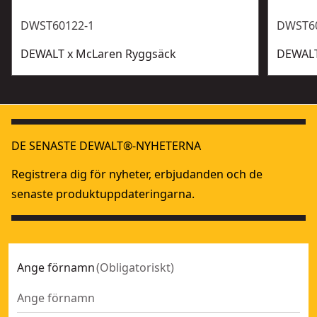
DWST60122-1
DWST6
DEWALT x McLaren Ryggsäck
DEWALT
DE SENASTE DEWALT®-NYHETERNA
Registrera dig för nyheter, erbjudanden och de
senaste produktuppdateringarna.
Ange förnamn
(
Obligatoriskt
)