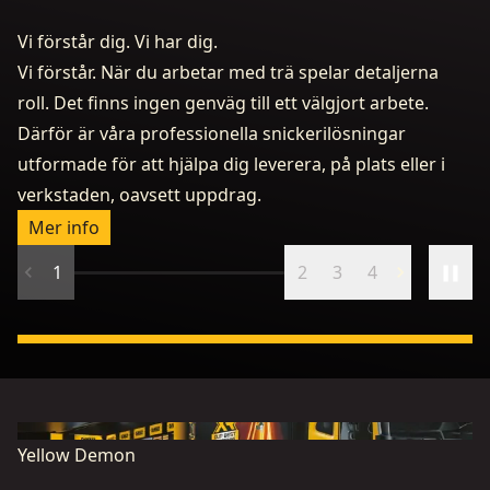
Vi förstår dig. Vi har dig.
Vi förstår. När du arbetar med trä spelar detaljerna
roll. Det finns ingen genväg till ett välgjort arbete.
Därför är våra professionella snickerilösningar
utformade för att hjälpa dig leverera, på plats eller i
D
verkstaden, oavsett uppdrag.
By
Mer info
1
2
3
4
Yellow Demon