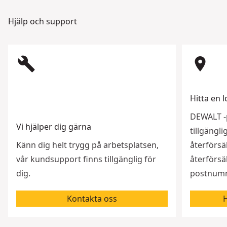
Hjälp och support
build
room
Hitta en l
DEWALT -p
Vi hjälper dig gärna
tillgängl
Känn dig helt trygg på arbetsplatsen,
återförsäl
vår kundsupport finns tillgänglig för
återförsäl
dig.
postnumme
Kontakta oss
H