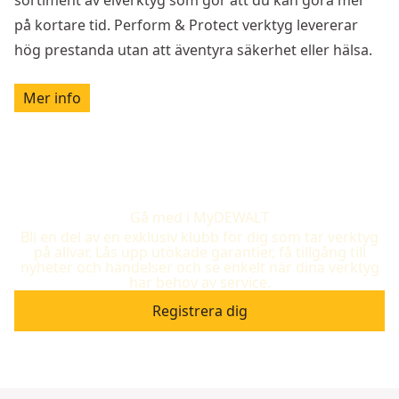
på kortare tid. Perform & Protect verktyg levererar
hög prestanda utan att äventyra säkerhet eller hälsa.
Mer info
Gå med i MyDEWALT
Bli en del av en exklusiv klubb för dig som tar verktyg
på allvar. Lås upp utökade garantier, få tillgång till
nyheter och händelser och se enkelt när dina verktyg
har behov av service.
Registrera dig