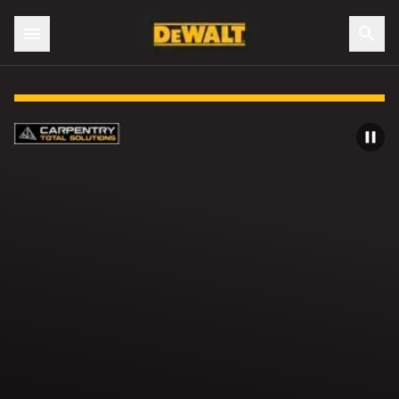
Slide 1 of 4: Vi förstår dig. Vi har dig.