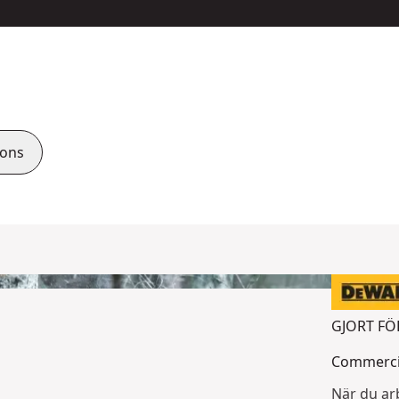
ions
GJORT FÖ
Commercia
När du ar