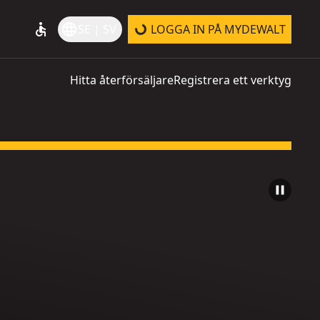
accessible
language
SE | SV
LOGGA IN PÅ MYDEWALT
Hitta återförsäljare
Registrera ett verktyg