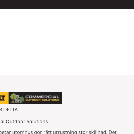
R DETTA
l Outdoor Solutions
betar utomhus gör rätt utrustning stor skillnad. Det