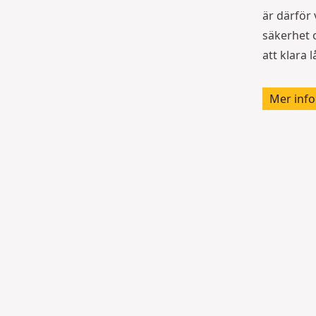
är därför 
säkerhet 
att klara 
Mer info
K
V
n
e
iv
r