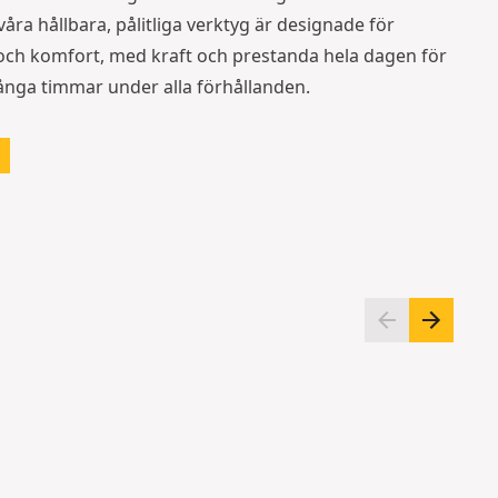
våra hållbara, pålitliga verktyg är designade för
och komfort, med kraft och prestanda hela dagen för
långa timmar under alla förhållanden.
H
V
a
e
n
r