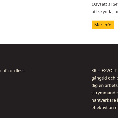
Oavsett arbet
att skydda, o
Mer info
 of cordless.
XR FLEXVOLT 
gångtid och p
dig en arbet
skrymmande g
hantverkare 
effektivt än 