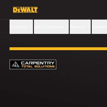
Produkter
Jobsite Solutions
Resurser
Support
Slide 1 of 4: Vi förstår dig. Vi har dig.