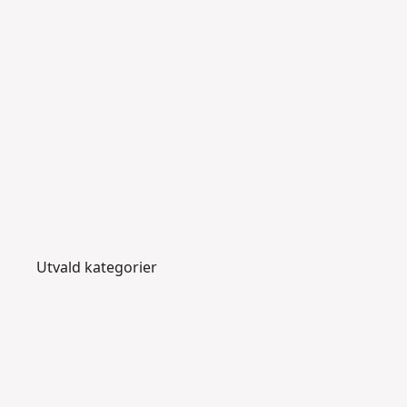
Utvald kategorier
B
o
rr