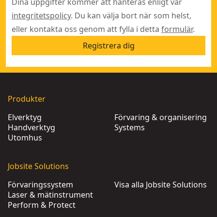
Dina uppgifter kommer att hanteras enligt vår
integritetspolicy
. Du kan välja bort när som helst,
eller kontakta oss genom att fylla i detta
formulär
.
Registrera dig
Produkter
Elverktyg
Förvaring & organisering
Handverktyg
Systems
Utomhus
Jobsite Solutions
Förvaringssystem
Visa alla Jobsite Solutions
Laser & mätinstrument
Perform & Protect