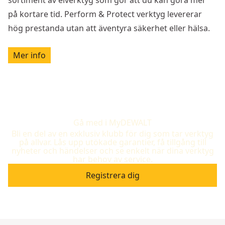
på kortare tid. Perform & Protect verktyg levererar
hög prestanda utan att äventyra säkerhet eller hälsa.
Mer info
Gå med i MyDEWALT
Bli en del av en exklusiv klubb för dig som tar verktyg
på allvar. Lås upp utökade garantier, få tillgång till
nyheter och händelser och se enkelt när dina verktyg
har behov av service.
Registrera dig