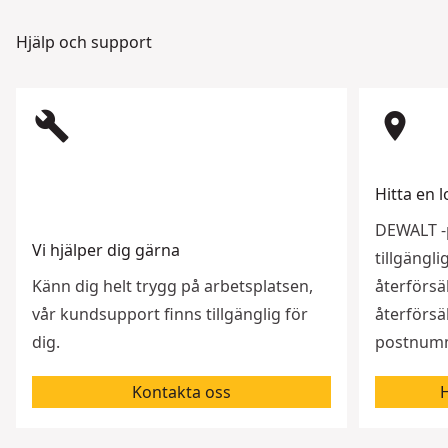
Hjälp och support
build
room
Hitta en l
DEWALT -p
Vi hjälper dig gärna
tillgängl
Känn dig helt trygg på arbetsplatsen,
återförsäl
vår kundsupport finns tillgänglig för
återförsäl
dig.
postnumme
Kontakta oss
H