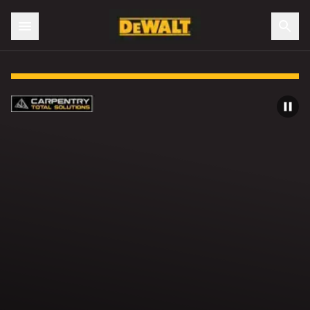
Slide 1 of 4: Vi förstår dig. Vi har dig.