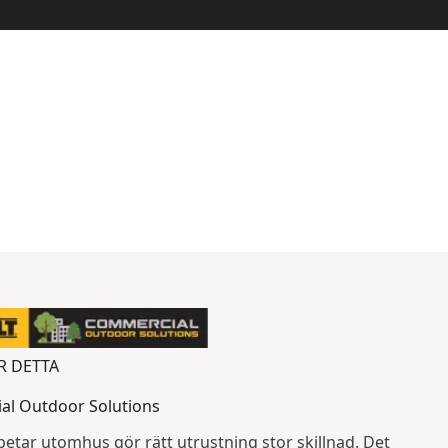
R DETTA
l Outdoor Solutions
betar utomhus gör rätt utrustning stor skillnad. Det