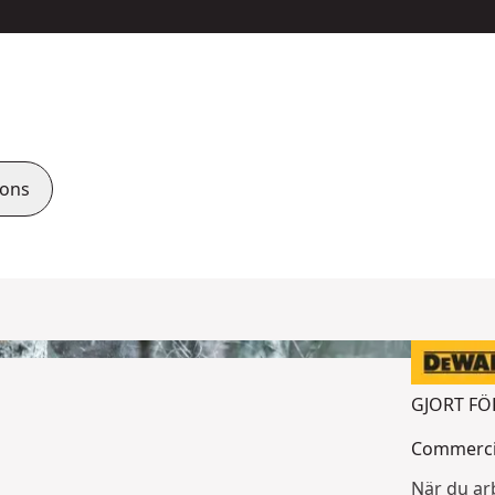
ions
GJORT FÖ
Commercia
När du ar