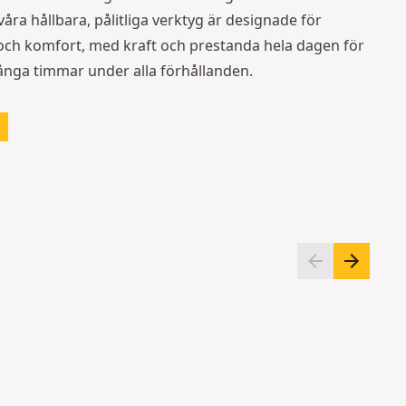
våra hållbara, pålitliga verktyg är designade för
och komfort, med kraft och prestanda hela dagen för
långa timmar under alla förhållanden.
H
V
a
e
n
r