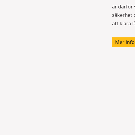
är därför 
säkerhet 
att klara 
Mer info
K
V
n
e
iv
r