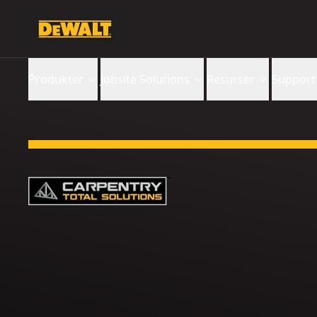
Produkter
Jobsite Solutions
Resurser
Support
Slide 1 of 4: Vi förstår dig. Vi har dig.