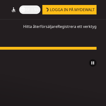
accessible
language
SE | SV
LOGGA IN PÅ MYDEWALT
Hitta återförsäljare
Registrera ett verktyg