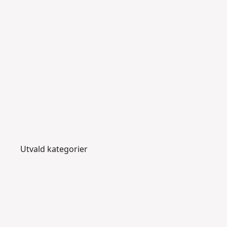
Utvald kategorier
B
o
rr