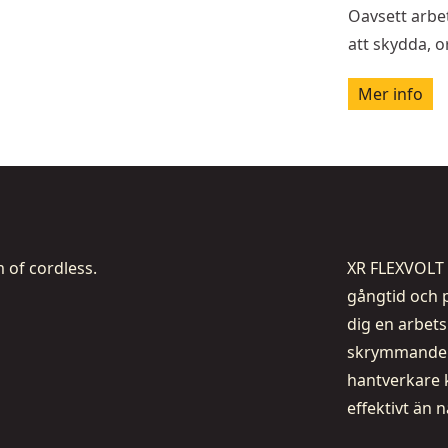
Oavsett arbet
att skydda, o
Mer info
 of cordless.
XR FLEXVOLT 
gångtid och p
dig en arbet
skrymmande g
hantverkare 
effektivt än 