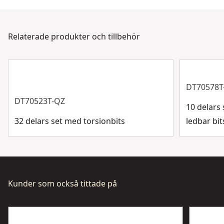
Vårt DEWALT® kundtjänstteam finns tillgängligt för att
Bitsdiameter
hjälpa till dygnet runt, 7 dagar i veckan. Kontakta oss
via chatt, formulär eller telefon.
Relaterade produkter och tillbehör
Bitsdiameter
Kundsupport
Visa mer
DT70578T
DT70523T-QZ
10 delars
32 delars set med torsionbits
ledbar bit
Kunder som också tittade på