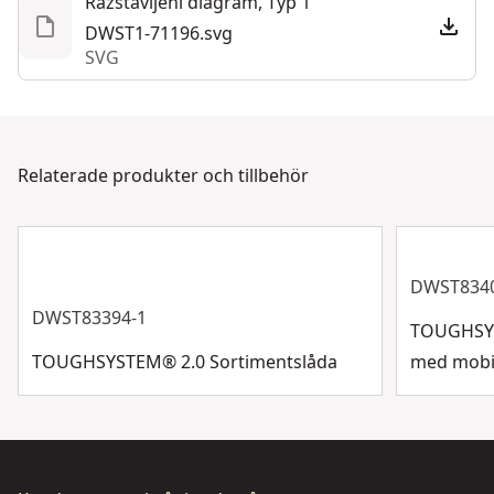
Razstavljeni diagram, Typ 1
via chatt, formulär eller telefon.
DWST1-71196.svg
Ursprungsland
Belgien
Kundsupport
SVG
Visa mer
Relaterade produkter och tillbehör
DWST8340
DWST83394-1
TOUGHSYST
TOUGHSYSTEM® 2.0 Sortimentslåda
med mobil