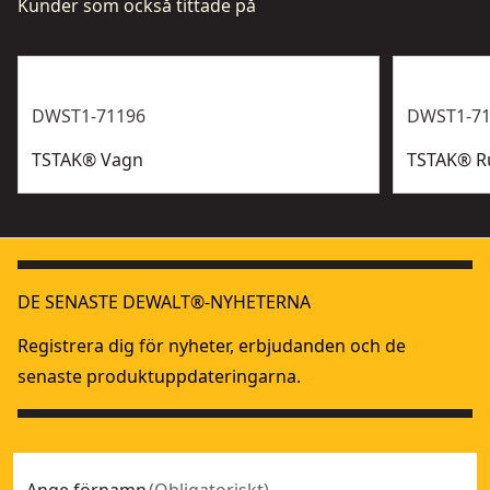
Kunder som också tittade på
DWST1-71196
DWST1-71
TSTAK® Vagn
TSTAK® R
DE SENASTE DEWALT®-NYHETERNA
Registrera dig för nyheter, erbjudanden och de
senaste produktuppdateringarna.