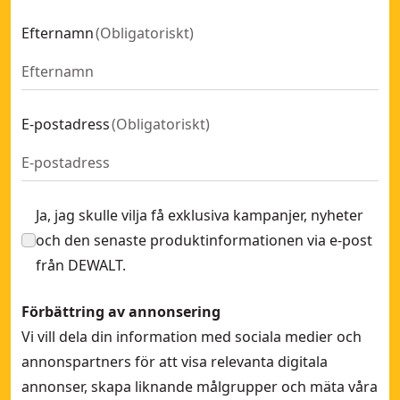
PTB-G varmförzinkad
- SKU:
DFM1150660
Efternamn
(
Obligatoriskt
)
PTB-G varmförzinkad
- SKU:
DFM1150120
DM slagankare
- SKU:
DFM2110150
PTB-PRO
- SKU:
DFM1110260
PTB-PRO
- SKU:
DFM1110620
E-postadress
(
Obligatoriskt
)
DM slagankare
- SKU:
DFM2110100
PTB-PRO
- SKU:
DFM1110060
Ja, jag skulle vilja få exklusiva kampanjer, nyheter
och den senaste produktinformationen via e-post
från DEWALT.
Förbättring av annonsering
Vi vill dela din information med sociala medier och
annonspartners för att visa relevanta digitala
annonser, skapa liknande målgrupper och mäta våra