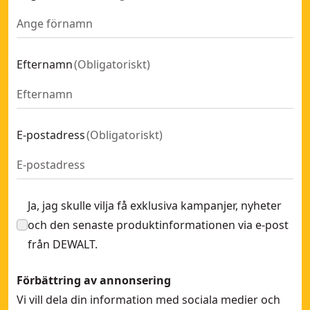
Hårdmetallspets SDS-Plus 14x260x200
- SKU:
DT8940-QZ
Dammutsug för borrning
- SKU:
DWH050-XJ
Slipnät, 120 korn, 150 mm
- SKU:
DTM3125-QZ
Efternamn
(
Obligatoriskt
)
Klämmor, 2 st
- SKU:
DWS5026-XJ
Stegborr för slagskruvdragare
- SKU:
DT5030-QZ
7mm Koboltborr HSS-E x 1
- SKU:
DT4911-QZ
Slipnät, 120 korn, 115 x 228 mm
- SKU:
DTM8552-QZ
E-postadress
(
Obligatoriskt
)
3,5mm Koboltborr HSS-E x 2
- SKU:
DT4903-QZ
Halvcirkelformad klinga till multitool
- SKU:
DT20708-QZ
Ja, jag skulle vilja få exklusiva kampanjer, nyheter
och den senaste produktinformationen via e-post
från DEWALT.
Förbättring av annonsering
Vi vill dela din information med sociala medier och