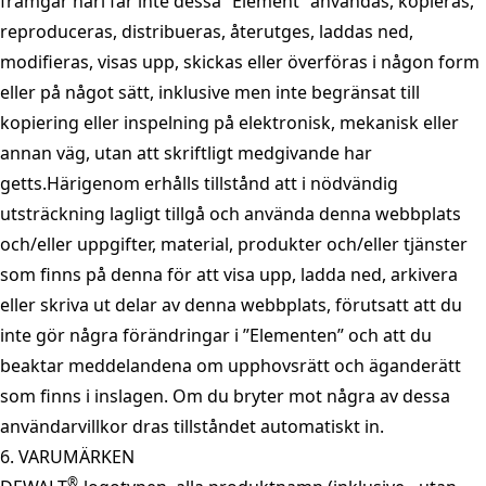
framgår häri får inte dessa ”Element” användas, kopieras,
reproduceras, distribueras, återutges, laddas ned,
modifieras, visas upp, skickas eller överföras i någon form
eller på något sätt, inklusive men inte begränsat till
kopiering eller inspelning på elektronisk, mekanisk eller
annan väg, utan att skriftligt medgivande har
getts.Härigenom erhålls tillstånd att i nödvändig
utsträckning lagligt tillgå och använda denna webbplats
och/eller uppgifter, material, produkter och/eller tjänster
som finns på denna för att visa upp, ladda ned, arkivera
eller skriva ut delar av denna webbplats, förutsatt att du
inte gör några förändringar i ”Elementen” och att du
beaktar meddelandena om upphovsrätt och äganderätt
som finns i inslagen. Om du bryter mot några av dessa
användarvillkor dras tillståndet automatiskt in.
6. VARUMÄRKEN
®