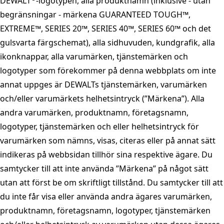
DEWALT
-logotypen, alla produktnamn (inklusive - utan
begränsningar - märkena GUARANTEED TOUGH™,
EXTREME™, SERIES 20™, SERIES 40™, SERIES 60™ och det
gulsvarta färgschemat), alla sidhuvuden, kundgrafik, alla
ikonknappar, alla varumärken, tjänstemärken och
logotyper som förekommer på denna webbplats om inte
annat uppges är DEWALTs tjänstemärken, varumärken
och/eller varumärkets helhetsintryck (”Märkena”). Alla
andra varumärken, produktnamn, företagsnamn,
logotyper, tjänstemärken och eller helhetsintryck för
varumärken som nämns, visas, citeras eller på annat sätt
indikeras på webbsidan tillhör sina respektive ägare. Du
samtycker till att inte använda ”Märkena” på något sätt
utan att först be om skriftligt tillstånd. Du samtycker till att
du inte får visa eller använda andra ägares varumärken,
produktnamn, företagsnamn, logotyper, tjänstemärken