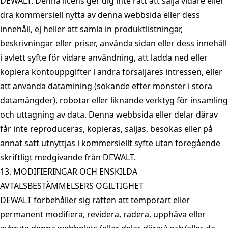
DEWALT. Denna licens ger dig inte rätt att sälja vidare eller
dra kommersiell nytta av denna webbsida eller dess
innehåll, ej heller att samla in produktlistningar,
beskrivningar eller priser, använda sidan eller dess innehåll
i avlett syfte för vidare användning, att ladda ned eller
kopiera kontouppgifter i andra försäljares intressen, eller
att använda datamining (sökande efter mönster i stora
datamängder), robotar eller liknande verktyg för insamling
och uttagning av data. Denna webbsida eller delar därav
får inte reproduceras, kopieras, säljas, besökas eller på
annat sätt utnyttjas i kommersiellt syfte utan föregående
skriftligt medgivande från DEWALT.
13. MODIFIERINGAR OCH ENSKILDA
AVTALSBESTÄMMELSERS OGILTIGHET
DEWALT förbehåller sig rätten att temporärt eller
permanent modifiera, revidera, radera, upphäva eller