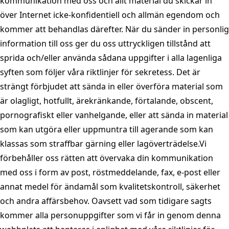
kommunikation med oss och allt material du skickar in
över Internet icke-konfidentiell och allmän egendom och
kommer att behandlas därefter. När du sänder in personlig
information till oss ger du oss uttryckligen tillstånd att
sprida och/eller använda sådana uppgifter i alla lagenliga
syften som följer våra riktlinjer för sekretess. Det är
strängt förbjudet att sända in eller överföra material som
är olagligt, hotfullt, ärekränkande, förtalande, obscent,
pornografiskt eller vanhelgande, eller att sända in material
som kan utgöra eller uppmuntra till agerande som kan
klassas som straffbar gärning eller lagöverträdelse.Vi
förbehåller oss rätten att övervaka din kommunikation
med oss i form av post, röstmeddelande, fax, e-post eller
annat medel för ändamål som kvalitetskontroll, säkerhet
och andra affärsbehov. Oavsett vad som tidigare sagts
kommer alla personuppgifter som vi får in genom denna