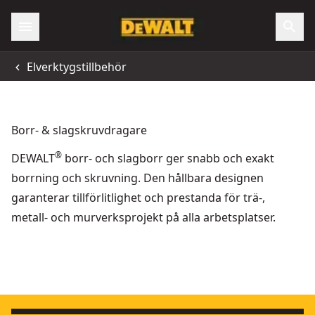
Elverktygstillbehör
Borr- & slagskruvdragare
®
DEWALT
borr- och slagborr ger snabb och exakt
borrning och skruvning. Den hållbara designen
garanterar tillförlitlighet och prestanda för trä-,
metall- och murverksprojekt på alla arbetsplatser.
Skruvbits, PR2, 153 mm, 5 st
ELITE SERIES
- SKU:
DT7206-QZ