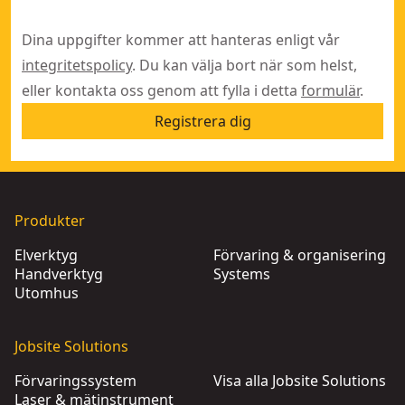
Dina uppgifter kommer att hanteras enligt vår
integritetspolicy
. Du kan välja bort när som helst,
eller kontakta oss genom att fylla i detta
formulär
.
Registrera dig
Produkter
Elverktyg
Förvaring & organisering
Handverktyg
Systems
Utomhus
Jobsite Solutions
Förvaringssystem
Visa alla Jobsite Solutions
Laser & mätinstrument