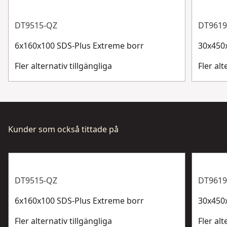
Totalt antal
0
användarens ögon
batterier
DT9515-QZ
DT9619
6x160x100 SDS-Plus Extreme borr
30x450
Visa mer
Fler alternativ tillgängliga
Fler alt
Kunder som också tittade på
DT9515-QZ
DT9619
6x160x100 SDS-Plus Extreme borr
30x450
Fler alternativ tillgängliga
Fler alt