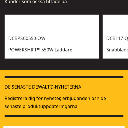
Kunder som också tittade på
DCBPSC0550-QW
DCB117-
POWERSHIFT™ 550W Laddare
Snabblad
DE SENASTE DEWALT®-NYHETERNA
Registrera dig för nyheter, erbjudanden och de
senaste produktuppdateringarna.