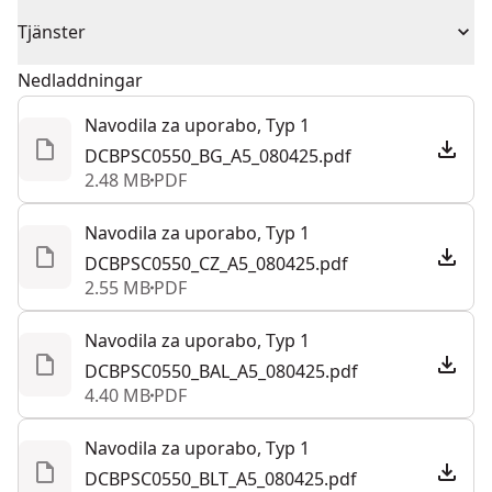
1 års begränsad garanti, 2 års begränsad garanti när
maximal portabilitet
Batteridriven eller
Tjänster
du är registrerad
Nätdriven
Batterilås för säker transport
nätdriven
Vårt DEWALT® kundtjänstteam finns tillgängligt för att
Nedladdningar
Integrerad kabelhantering
hjälpa till dygnet runt, 7 dagar i veckan. Kontakta oss
Kompatibel med ToughSystem 2.0
Navodila za uporabo, Typ 1
Strömkälla
Elektriska
via chatt, formulär eller telefon.
Bas kan väggmonteras
DCBPSC0550_BG_A5_080425.pdf
Kundsupport
2.48 MB
PDF
Totalt antal
0
batterier
Navodila za uporabo, Typ 1
DCBPSC0550_CZ_A5_080425.pdf
2.55 MB
PDF
Visa mer
Navodila za uporabo, Typ 1
DCBPSC0550_BAL_A5_080425.pdf
4.40 MB
PDF
Navodila za uporabo, Typ 1
DCBPSC0550_BLT_A5_080425.pdf