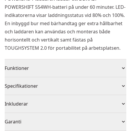
POWERSHIFT 554WH-batteri på under 60 minuter. LED-
indikatorerna visar laddningsstatus vid 80% och 100%.
En inbyggd bur med bärhandtag ger extra hållbarhet
och laddaren kan användas och monteras både
horisontellt och vertikalt samt fästas på
TOUGHSYSTEM 2.0 för portabilitet på arbetsplatsen.
Funktioner
550 W laddeffekt
Specifikationer
Laddar DCPBS0554 till 100 % på under en timme
Tvåstegsladdning för snabbhet och
Produkttyp
Laddare
Inkluderar
temperaturhantering
Dubbla LED:er för indikering av 80% och 100%
1 x POWERSHIFT™ 550W-laddare
Spänning
230V
Garanti
laddning
Skyddande rullbur för mångsidig bärriktning för