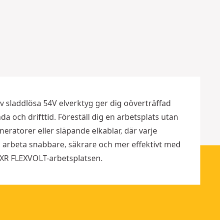
b
b
o
o
r
r
r
r
Fler
Fler
alternativ
altern
tillgängliga
tillgän
v sladdlösa 54V elverktyg ger dig oöverträffad
da och drifttid. Föreställ dig en arbetsplats utan
ratorer eller släpande elkablar, där varje
 arbeta snabbare, säkrare och mer effektivt med
, XR FLEXVOLT-arbetsplatsen.