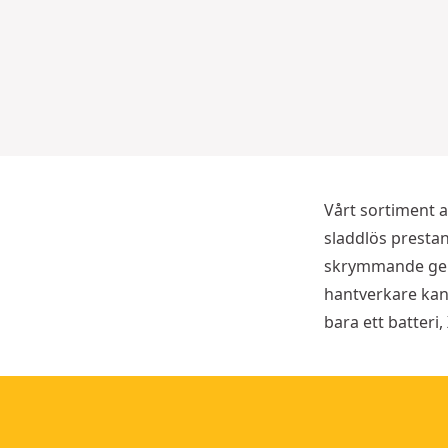
i
i
o
o
n
n
s
s
b
b
o
o
r
r
r
r
Vårt sortiment a
sladdlös prestan
skrymmande gene
hantverkare kan
bara ett batteri