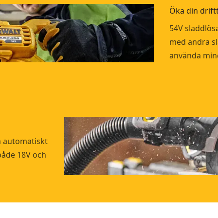
Öka din drift
54V sladdlös
med andra sl
använda mindr
m automatiskt
a både 18V och