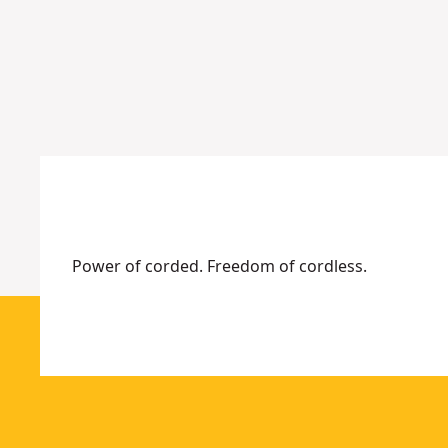
b
o
r
r
Fler
alternativ
tillgängliga
Power of corded. Freedom of cordless.