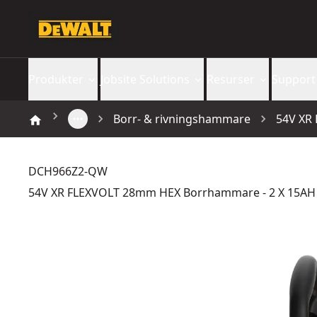
Produkter
Jobsite Solutions
Resurser
Support
Borr- & rivningshammare
54V XR
DCH966Z2-QW
54V XR FLEXVOLT 28mm HEX Borrhammare - 2 X 15AH