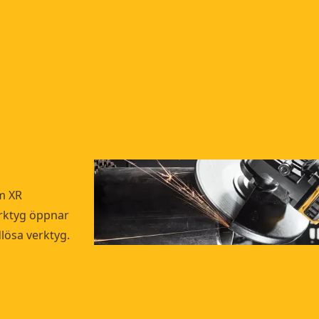
om XR
erktyg öppnar
lösa verktyg.