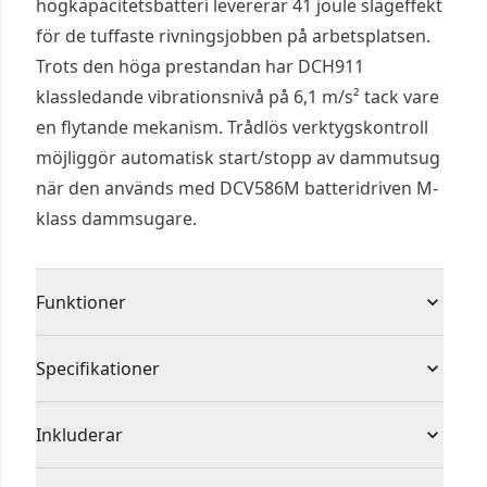
högkapacitetsbatteri levererar 41 joule slageffekt
för de tuffaste rivningsjobben på arbetsplatsen.
Trots den höga prestandan har DCH911
klassledande vibrationsnivå på 6,1 m/s² tack vare
en flytande mekanism. Trådlös verktygskontroll
möjliggör automatisk start/stopp av dammutsug
när den används med DCV586M batteridriven M-
klass dammsugare.
Funktioner
Kolborstfri motor ger ökad drifttid och
Specifikationer
hållbarhet med minskat underhåll
LED-serviceindikator
Produkttyp
Demoleringshammare
Inkluderar
Kompatibel med dammutsugsadapter DWH052
för dammfritt arbete
2 x 15.0Ah XR FLEXVOLT batteripaket med