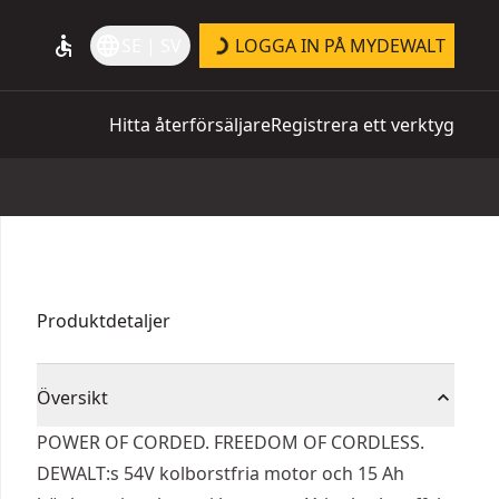
accessible
language
SE | SV
LOGGA IN PÅ MYDEWALT
Hitta återförsäljare
Registrera ett verktyg
Produktdetaljer
Översikt
POWER OF CORDED. FREEDOM OF CORDLESS.
DEWALT:s 54V kolborstfria motor och 15 Ah