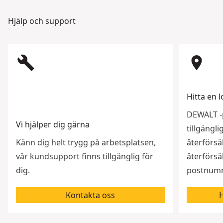
Hjälp och support
build
room
Hitta en l
DEWALT -p
Vi hjälper dig gärna
tillgängl
Känn dig helt trygg på arbetsplatsen,
återförsäl
vår kundsupport finns tillgänglig för
återförsäl
dig.
postnumme
Kontakta oss
H