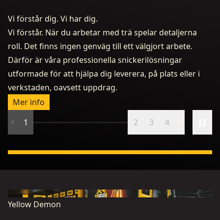
Vi förstår dig. Vi har dig.
Vi förstår. När du arbetar med trä spelar detaljerna
roll. Det finns ingen genväg till ett välgjort arbete.
Därför är våra professionella snickerilösningar
utformade för att hjälpa dig leverera, på plats eller i
D
verkstaden, oavsett uppdrag.
By
Mer info
1
2
3
4
Yellow Demon