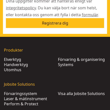
Dina uppgifter kommer att hanteras enligt vår
integritetspolicy
. Du kan välja bort när som helst,
eller kontakta oss genom att fylla i detta
formulär
.
Registrera dig
Produkter
Elverktyg
Förvaring & organisering
Handverktyg
Systems
Utomhus
Jobsite Solutions
Förvaringssystem
Visa alla Jobsite Solutions
Laser & mätinstrument
Perform & Protect