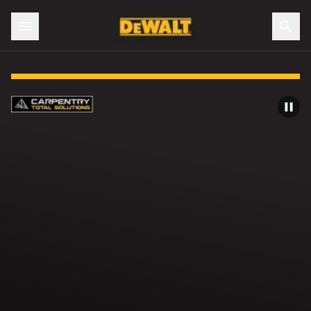
Slide 1 of 4: Vi förstår dig. Vi har dig.