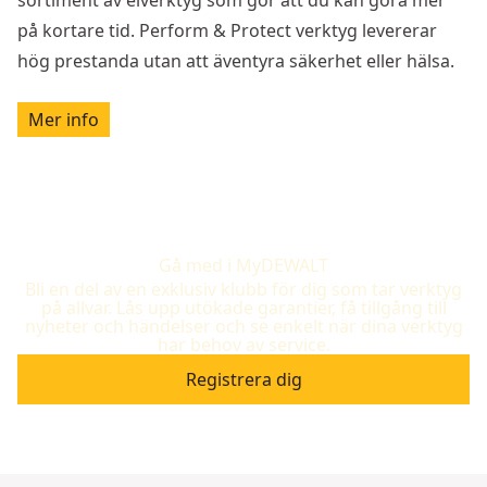
på kortare tid. Perform & Protect verktyg levererar
hög prestanda utan att äventyra säkerhet eller hälsa.
Mer info
Gå med i MyDEWALT
Bli en del av en exklusiv klubb för dig som tar verktyg
på allvar. Lås upp utökade garantier, få tillgång till
nyheter och händelser och se enkelt när dina verktyg
har behov av service.
Registrera dig