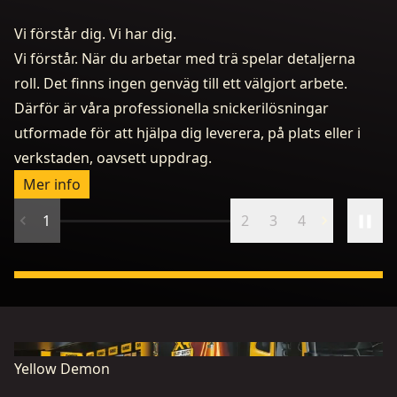
Vi förstår dig. Vi har dig.
Vi förstår. När du arbetar med trä spelar detaljerna
roll. Det finns ingen genväg till ett välgjort arbete.
Därför är våra professionella snickerilösningar
utformade för att hjälpa dig leverera, på plats eller i
D
verkstaden, oavsett uppdrag.
By
Mer info
1
2
3
4
Yellow Demon