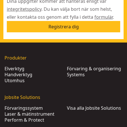
Dina uppgifter kommer att hanteras enligt vår
integritetspolicy
. Du kan välja bort när som helst,
eller kontakta oss genom att fylla i detta
formulär
.
Registrera dig
Produkter
Elverktyg
Förvaring & organisering
Handverktyg
Systems
Utomhus
Jobsite Solutions
Förvaringssystem
Visa alla Jobsite Solutions
Laser & mätinstrument
Perform & Protect