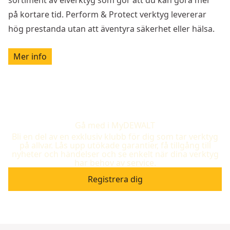
på kortare tid. Perform & Protect verktyg levererar
hög prestanda utan att äventyra säkerhet eller hälsa.
Mer info
Gå med i MyDEWALT
Bli en del av en exklusiv klubb för dig som tar verktyg
på allvar. Lås upp utökade garantier, få tillgång till
nyheter och händelser och se enkelt när dina verktyg
har behov av service.
Registrera dig