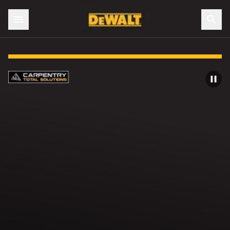
Slide 1 of 4: Vi förstår dig. Vi har dig.