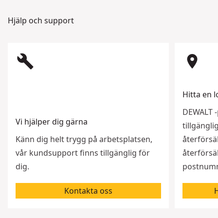
Hjälp och support
build
room
Hitta en l
DEWALT -p
Vi hjälper dig gärna
tillgängl
Känn dig helt trygg på arbetsplatsen,
återförsäl
vår kundsupport finns tillgänglig för
återförsäl
dig.
postnumme
Kontakta oss
H