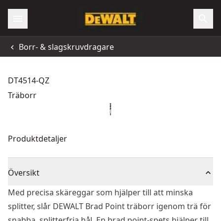
Borr- & slagskruvdragare
DT4514-QZ
Träborr
Produktdetaljer
Översikt
Med precisa skäreggar som hjälper till att minska
splitter, slår DEWALT Brad Point träborr igenom trä för
snabba, splitterfria hål. En brad point-spets hjälper till