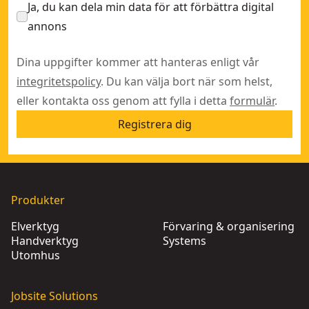
Ja, du kan dela min data för att förbättra digital
annons
Dina uppgifter kommer att hanteras enligt vår
integritetspolicy
. Du kan välja bort när som helst,
eller kontakta oss genom att fylla i detta
formulär
.
Registrera dig
Produkter
Elverktyg
Förvaring & organisering
Handverktyg
Systems
Utomhus
Jobsite Solutions