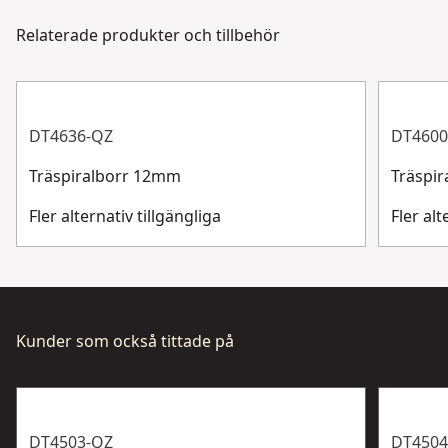
via chatt, formulär eller telefon.
Relaterade produkter och tillbehör
Slag eller
Kundsupport
Standard
standard
Visa mer
DT4636-QZ
DT4600
Träspiralborr 12mm
Träspi
Fler alternativ tillgängliga
Fler alt
Kunder som också tittade på
DT4503-QZ
DT4504