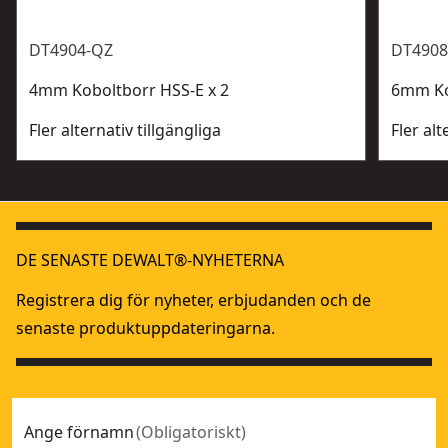
DT4904-QZ
DT4908
4mm Koboltborr HSS-E x 2
6mm Ko
Fler alternativ tillgängliga
Fler alt
DE SENASTE DEWALT®-NYHETERNA
Registrera dig för nyheter, erbjudanden och de
senaste produktuppdateringarna.
Ange förnamn
(
Obligatoriskt
)