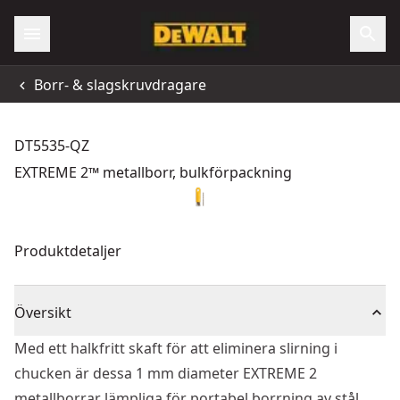
Borr- & slagskruvdragare
DT5535-QZ
EXTREME 2™ metallborr, bulkförpackning
Produktdetaljer
Översikt
Med ett halkfritt skaft för att eliminera slirning i
chucken är dessa 1 mm diameter EXTREME 2
metallborrar lämpliga för portabel borrning av stål,