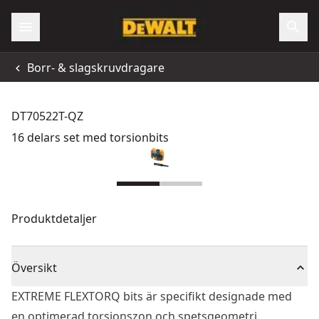
Borr- & slagskruvdragare
DT70522T-QZ
16 delars set med torsionbits
Produktdetaljer
Översikt
EXTREME FLEXTORQ bits är specifikt designade med
en optimerad torsionszon och spetsgeometri.