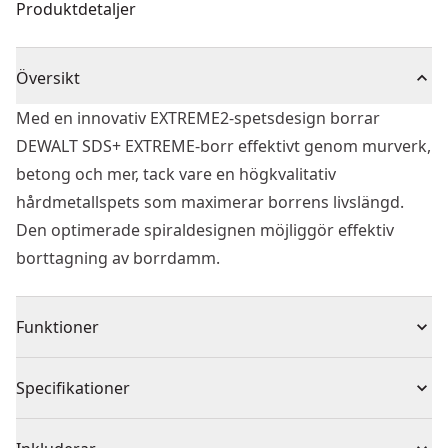
Produktdetaljer
Översikt
Med en innovativ EXTREME2-spetsdesign borrar
DEWALT SDS+ EXTREME-borr effektivt genom murverk,
betong och mer, tack vare en högkvalitativ
hårdmetallspets som maximerar borrens livslängd.
Den optimerade spiraldesignen möjliggör effektiv
borttagning av borrdamm.
Funktioner
Det innovativa EXTREME DEWALT® 2 SDS-Plus borret
Specifikationer
är bland de bästa när det gäller hastighet, livslängd
och hållbarhet