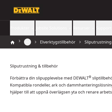
Produkter
Jobsite Solutions
Resurser
Support
Elverktygstillbehör
Sliputrustning
Sliputrustning & tillbehör
®
Förbättra din slipupplevelse med DEWALT
sliptillbehö
Kompatibla rondeller, ark och dammhanteringslösnin
hjälper till att uppnå överlägsen yta och renare arbets