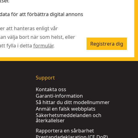
ser.
data för att förbättra digital annons
r att hanteras enligt vår
kan välja bort när som helst, eller
Registrera dig
t fylla i detta
formulär
.
Support
Kontakta oss
Garanti-information
Så hittar du ditt modellnummer
Anmäl en falsk webbplats
Säkerhetsmeddelanden och
återkallelser
Rapportera en sårbarhet
Prestandadeklaration (CE DoP)