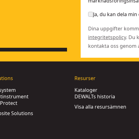
marknadsföringsinsat
-QZ
Ja, du kan dela min 
Dina uppgifter komme
integritetspolicy
. Du 
kontakta oss genom at
utions
Resurser
ssystem
Kataloger
tinstrument
DEWALTs historia
Protect
Visa alla resursämnen
obsite Solutions