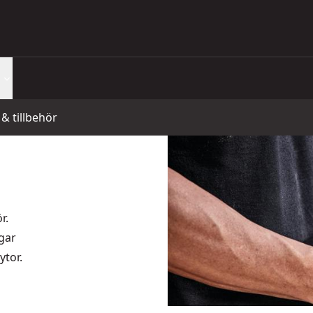
 & tillbehör
r.
gar
ytor.