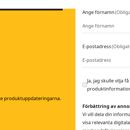
Ange förnamn
(
Obliga
E-postadress
(
Obligat
Ja, jag skulle vilja
produktinformation
ste produktuppdateringarna.
Förbättring av anno
Z
Vi vill dela din info
Z
visa relevanta digita
-QZ