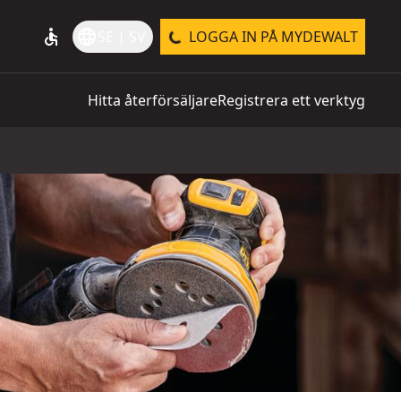
accessible
language
SE | SV
LOGGA IN PÅ MYDEWALT
Hitta återförsäljare
Registrera ett verktyg